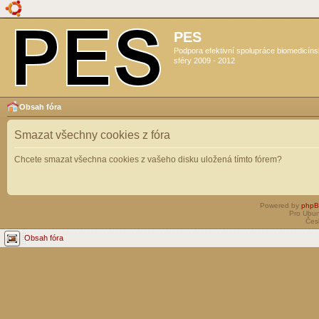
PES
Podpora efektivní spolupráce biomedicín
sféry 2009 - 2012
Obsah fóra
Smazat všechny cookies z fóra
Chcete smazat všechna cookies z vašeho disku uložená tímto fórem?
Powered by
php
Pro Ubun
Čes
Obsah fóra