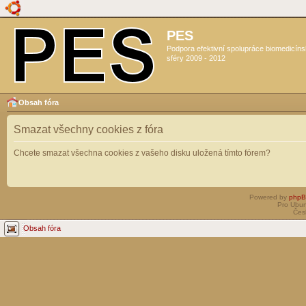
PES
Podpora efektivní spolupráce biomedicín
sféry 2009 - 2012
Obsah fóra
Smazat všechny cookies z fóra
Chcete smazat všechna cookies z vašeho disku uložená tímto fórem?
Powered by
php
Pro Ubun
Čes
Obsah fóra