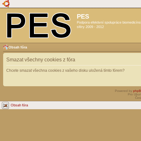
PES
Podpora efektivní spolupráce biomedicín
sféry 2009 - 2012
Obsah fóra
Smazat všechny cookies z fóra
Chcete smazat všechna cookies z vašeho disku uložená tímto fórem?
Powered by
php
Pro Ubun
Čes
Obsah fóra