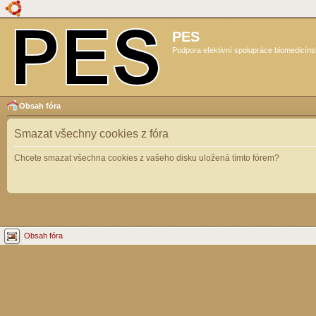
PES
Podpora efektivní spolupráce biomedicíns
Obsah fóra
Smazat všechny cookies z fóra
Chcete smazat všechna cookies z vašeho disku uložená tímto fórem?
Obsah fóra