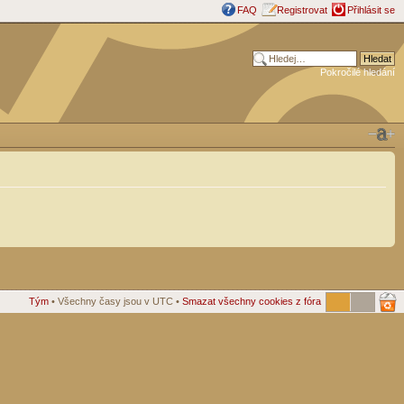
FAQ
Registrovat
Přihlásit se
Pokročilé hledání
Tým
• Všechny časy jsou v UTC •
Smazat všechny cookies z fóra