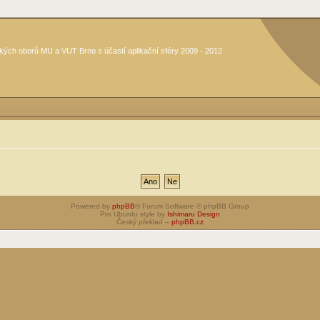
kých oborů MU a VUT Brno s účastí aplikační sféry 2009 - 2012
Powered by
phpBB
® Forum Software © phpBB Group
Pro Ubuntu style by
Ishimaru Design
Český překlad –
phpBB.cz