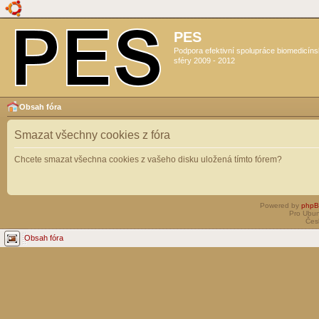
PES
Podpora efektivní spolupráce biomedicín
sféry 2009 - 2012
Obsah fóra
Smazat všechny cookies z fóra
Chcete smazat všechna cookies z vašeho disku uložená tímto fórem?
Powered by
php
Pro Ubun
Čes
Obsah fóra