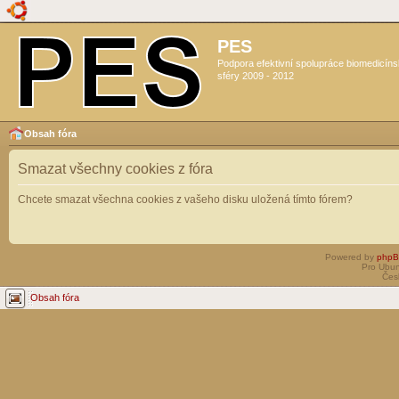
PES
Podpora efektivní spolupráce biomedicín
sféry 2009 - 2012
Obsah fóra
Smazat všechny cookies z fóra
Chcete smazat všechna cookies z vašeho disku uložená tímto fórem?
Powered by
php
Pro Ubun
Čes
Obsah fóra