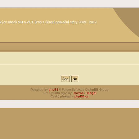
kých oborů MU a VUT Brno s účastí aplikační sféry 2009 - 2012
Powered by
phpBB
® Forum Software © phpBB Group
Pro Ubuntu style by
Ishimaru Design
Český překlad –
phpBB.cz