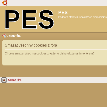
PES
Podpora efektivní spolupráce biomedicíns
Obsah fóra
Smazat všechny cookies z fóra
Chcete smazat všechna cookies z vašeho disku uložená tímto fórem?
Obsah fóra