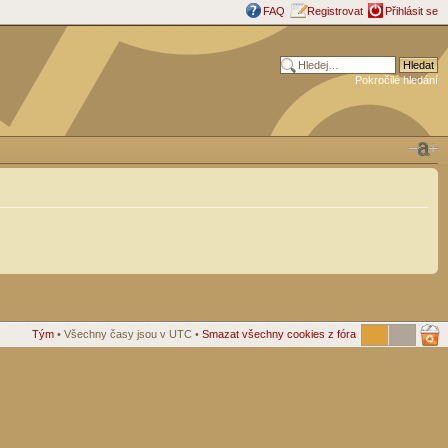
FAQ
Registrovat
Přihlásit se
Pokročilé hledání
Tým
• Všechny časy jsou v UTC •
Smazat všechny cookies z fóra