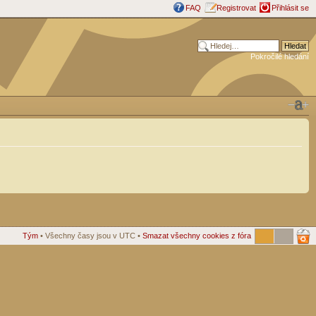
FAQ
Registrovat
Přihlásit se
Pokročilé hledání
Tým
• Všechny časy jsou v UTC •
Smazat všechny cookies z fóra