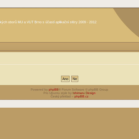
kých oborů MU a VUT Brno s účastí aplikační sféry 2009 - 2012
Powered by
phpBB
® Forum Software © phpBB Group
Pro Ubuntu style by
Ishimaru Design
Český překlad –
phpBB.cz