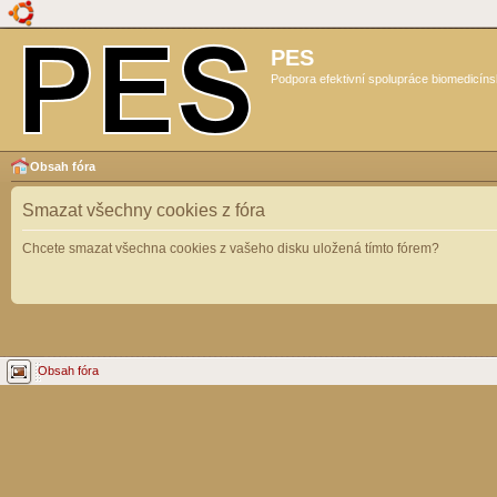
PES
Podpora efektivní spolupráce biomedicíns
Obsah fóra
Smazat všechny cookies z fóra
Chcete smazat všechna cookies z vašeho disku uložená tímto fórem?
Obsah fóra