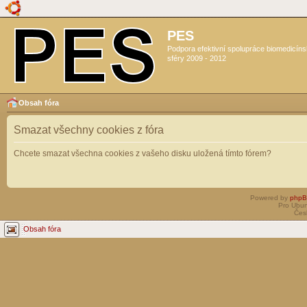
PES
Podpora efektivní spolupráce biomedicín
sféry 2009 - 2012
Obsah fóra
Smazat všechny cookies z fóra
Chcete smazat všechna cookies z vašeho disku uložená tímto fórem?
Powered by
php
Pro Ubun
Čes
Obsah fóra