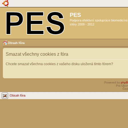
PES
Podpora efektivní spolupráce biomedicín
sféry 2009 - 2012
Obsah fóra
Smazat všechny cookies z fóra
Chcete smazat všechna cookies z vašeho disku uložená tímto fórem?
Powered by
php
Pro Ubun
Čes
Obsah fóra