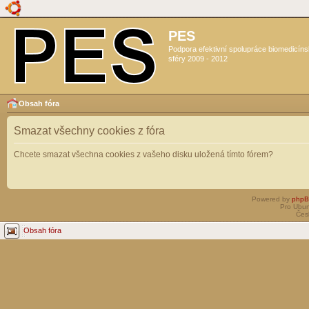
PES
Podpora efektivní spolupráce biomedicín
sféry 2009 - 2012
Obsah fóra
Smazat všechny cookies z fóra
Chcete smazat všechna cookies z vašeho disku uložená tímto fórem?
Powered by
php
Pro Ubun
Čes
Obsah fóra