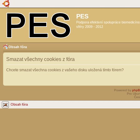
PES
Podpora efektivní spolupráce biomedicín
sféry 2009 - 2012
Obsah fóra
Smazat všechny cookies z fóra
Chcete smazat všechna cookies z vašeho disku uložená tímto fórem?
Powered by
php
Pro Ubun
Čes
Obsah fóra