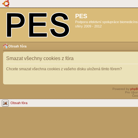
PES
Podpora efektivní spolupráce biomedicín
sféry 2009 - 2012
Obsah fóra
Smazat všechny cookies z fóra
Chcete smazat všechna cookies z vašeho disku uložená tímto fórem?
Powered by
php
Pro Ubun
Čes
Obsah fóra