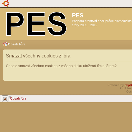
PES
Podpora efektivní spolupráce biomedicín
sféry 2009 - 2012
Obsah fóra
Smazat všechny cookies z fóra
Chcete smazat všechna cookies z vašeho disku uložená tímto fórem?
Powered by
php
Pro Ubun
Čes
Obsah fóra