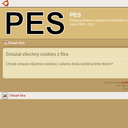
PES
Podpora efektivní spolupráce biomedicín
sféry 2009 - 2012
Obsah fóra
Smazat všechny cookies z fóra
Chcete smazat všechna cookies z vašeho disku uložená tímto fórem?
Powered by
php
Pro Ubun
Čes
Obsah fóra