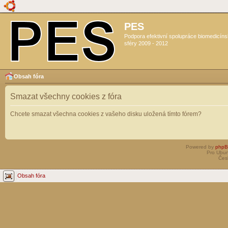
PES
Podpora efektivní spolupráce biomedicín
sféry 2009 - 2012
Obsah fóra
Smazat všechny cookies z fóra
Chcete smazat všechna cookies z vašeho disku uložená tímto fórem?
Powered by
php
Pro Ubun
Čes
Obsah fóra