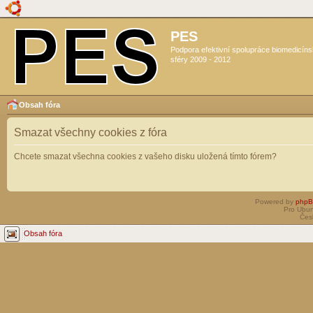
PES
Podpora efektivní spolupráce biomedicín
sféry 2009 - 2012
Obsah fóra
Smazat všechny cookies z fóra
Chcete smazat všechna cookies z vašeho disku uložená tímto fórem?
Powered by
php
Pro Ubun
Čes
Obsah fóra