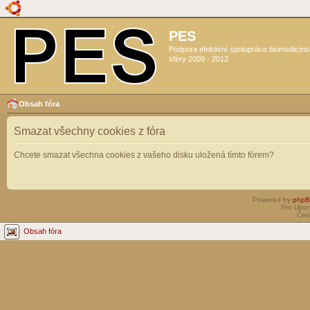
PES
Podpora efektivní spolupráce biomedicín
sféry 2009 - 2012
Obsah fóra
Smazat všechny cookies z fóra
Chcete smazat všechna cookies z vašeho disku uložená tímto fórem?
Powered by
php
Pro Ubun
Čes
Obsah fóra