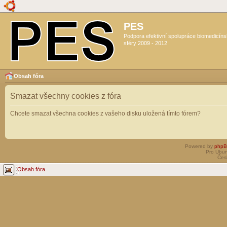
PES
Podpora efektivní spolupráce biomedicín
sféry 2009 - 2012
Obsah fóra
Smazat všechny cookies z fóra
Chcete smazat všechna cookies z vašeho disku uložená tímto fórem?
Powered by
php
Pro Ubun
Čes
Obsah fóra