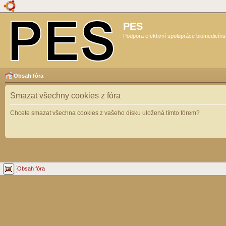
PES
Podpora efektivní spolupráce biomedicíns
Obsah fóra
Smazat všechny cookies z fóra
Chcete smazat všechna cookies z vašeho disku uložená tímto fórem?
Obsah fóra