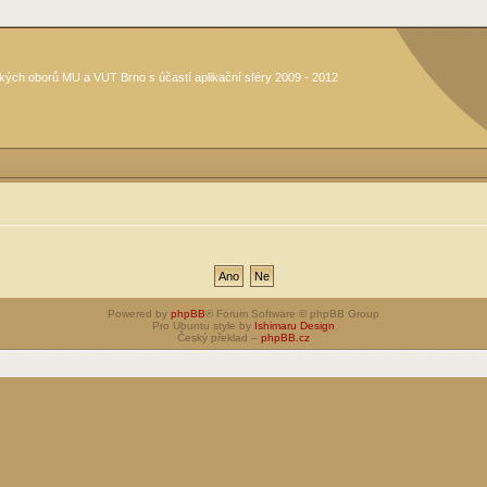
kých oborů MU a VUT Brno s účastí aplikační sféry 2009 - 2012
Powered by
phpBB
® Forum Software © phpBB Group
Pro Ubuntu style by
Ishimaru Design
Český překlad –
phpBB.cz