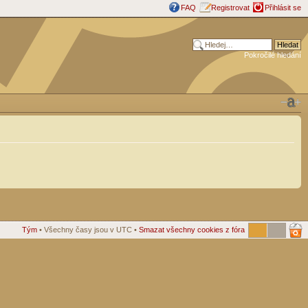
FAQ
Registrovat
Přihlásit se
Pokročilé hledání
Tým
• Všechny časy jsou v UTC •
Smazat všechny cookies z fóra