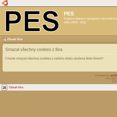
PES
Podpora efektivní spolupráce biomedicín
sféry 2009 - 2012
Obsah fóra
Smazat všechny cookies z fóra
Chcete smazat všechna cookies z vašeho disku uložená tímto fórem?
Powered by
php
Pro Ubun
Čes
Obsah fóra