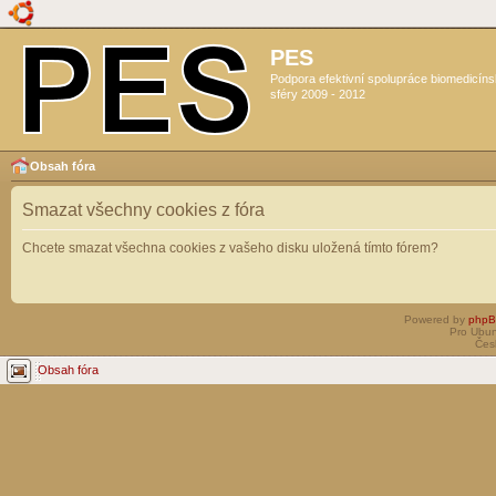
PES
Podpora efektivní spolupráce biomedicín
sféry 2009 - 2012
Obsah fóra
Smazat všechny cookies z fóra
Chcete smazat všechna cookies z vašeho disku uložená tímto fórem?
Powered by
php
Pro Ubun
Čes
Obsah fóra