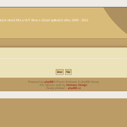
kých oborů MU a VUT Brno s účastí aplikační sféry 2009 - 2012
Powered by
phpBB
® Forum Software © phpBB Group
Pro Ubuntu style by
Ishimaru Design
Český překlad –
phpBB.cz