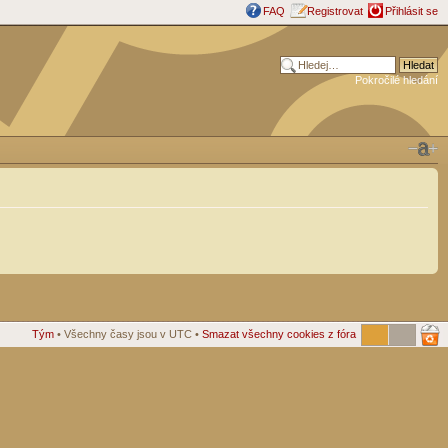
FAQ
Registrovat
Přihlásit se
Pokročilé hledání
Tým
• Všechny časy jsou v UTC •
Smazat všechny cookies z fóra