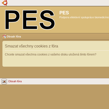
PES
Podpora efektivní spolupráce biomedicíns
Obsah fóra
Smazat všechny cookies z fóra
Chcete smazat všechna cookies z vašeho disku uložená tímto fórem?
Obsah fóra