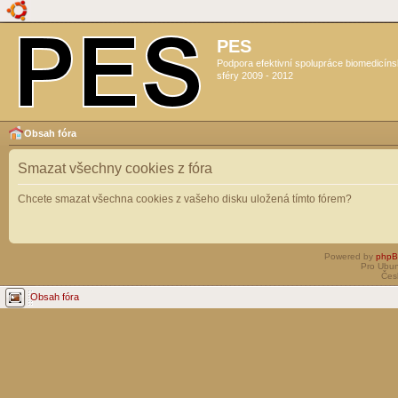
PES
Podpora efektivní spolupráce biomedicín
sféry 2009 - 2012
Obsah fóra
Smazat všechny cookies z fóra
Chcete smazat všechna cookies z vašeho disku uložená tímto fórem?
Powered by
php
Pro Ubun
Čes
Obsah fóra