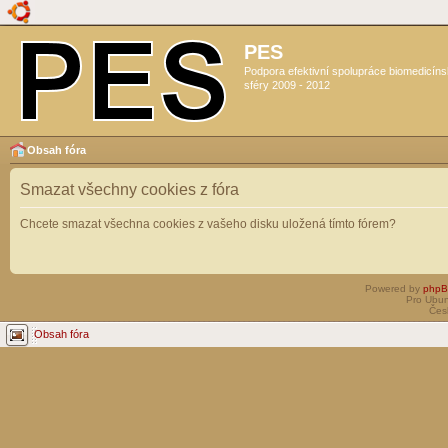
PES
Podpora efektivní spolupráce biomedicín
sféry 2009 - 2012
Obsah fóra
Smazat všechny cookies z fóra
Chcete smazat všechna cookies z vašeho disku uložená tímto fórem?
Powered by
php
Pro Ubun
Čes
Obsah fóra