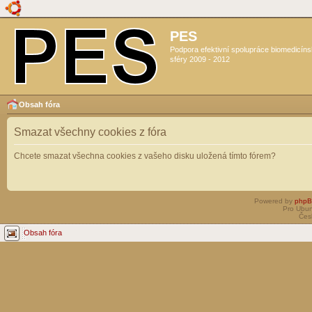
PES
Podpora efektivní spolupráce biomedicín
sféry 2009 - 2012
Obsah fóra
Smazat všechny cookies z fóra
Chcete smazat všechna cookies z vašeho disku uložená tímto fórem?
Powered by
php
Pro Ubun
Čes
Obsah fóra