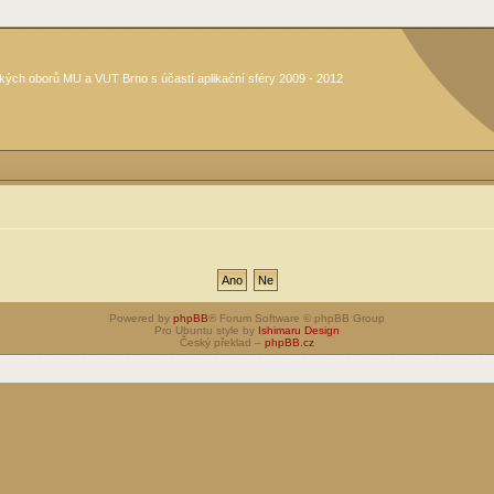
kých oborů MU a VUT Brno s účastí aplikační sféry 2009 - 2012
Powered by
phpBB
® Forum Software © phpBB Group
Pro Ubuntu style by
Ishimaru Design
Český překlad –
phpBB.cz