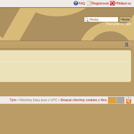
FAQ
Registrovat
Přihlásit se
Pokročilé hledání
Tým
• Všechny časy jsou v UTC •
Smazat všechny cookies z fóra