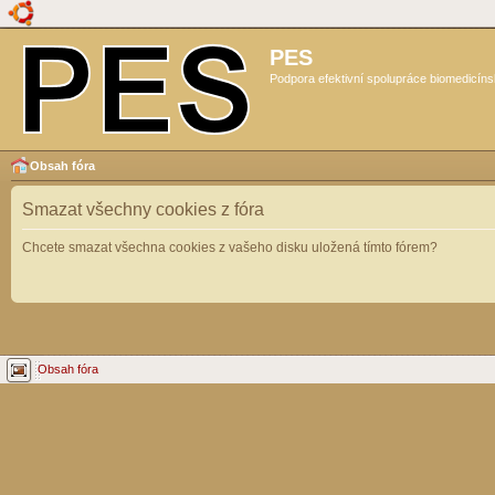
PES
Podpora efektivní spolupráce biomedicíns
Obsah fóra
Smazat všechny cookies z fóra
Chcete smazat všechna cookies z vašeho disku uložená tímto fórem?
Obsah fóra