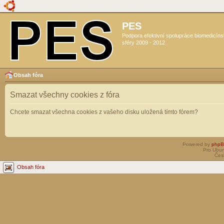
PES
Podpora efektivní spolupráce biomedicín
sféry 2009 - 2012
Obsah fóra
Smazat všechny cookies z fóra
Chcete smazat všechna cookies z vašeho disku uložená tímto fórem?
Powered by
php
Pro Ubun
Čes
Obsah fóra