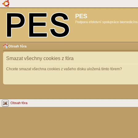
PES
Podpora efektivní spolupráce biomedicíns
Obsah fóra
Smazat všechny cookies z fóra
Chcete smazat všechna cookies z vašeho disku uložená tímto fórem?
Obsah fóra