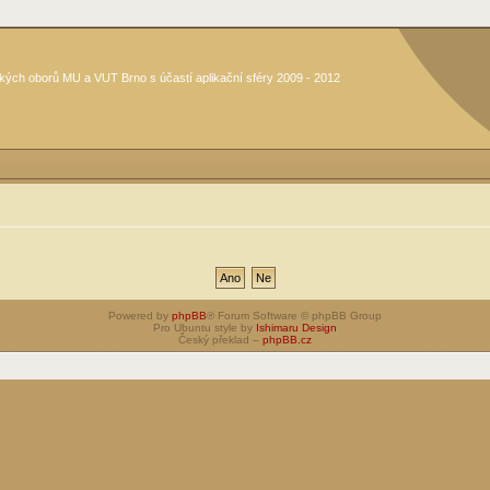
kých oborů MU a VUT Brno s účastí aplikační sféry 2009 - 2012
Powered by
phpBB
® Forum Software © phpBB Group
Pro Ubuntu style by
Ishimaru Design
Český překlad –
phpBB.cz