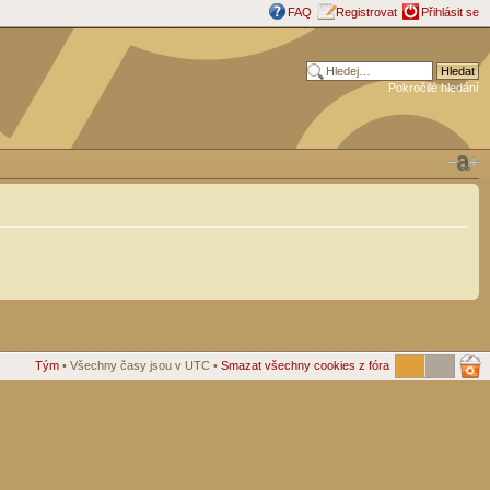
FAQ
Registrovat
Přihlásit se
Pokročilé hledání
Tým
• Všechny časy jsou v UTC •
Smazat všechny cookies z fóra