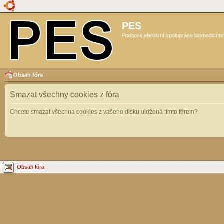
PES
Podpora efektivní spolupráce biomedicíns
Obsah fóra
Smazat všechny cookies z fóra
Chcete smazat všechna cookies z vašeho disku uložená tímto fórem?
Obsah fóra