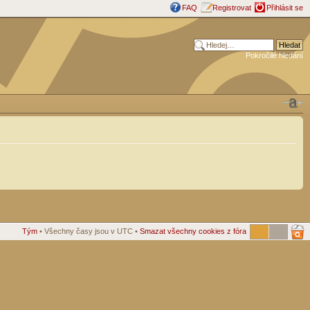
FAQ
Registrovat
Přihlásit se
Pokročilé hledání
Tým
• Všechny časy jsou v UTC •
Smazat všechny cookies z fóra