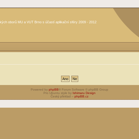
kých oborů MU a VUT Brno s účastí aplikační sféry 2009 - 2012
Powered by
phpBB
® Forum Software © phpBB Group
Pro Ubuntu style by
Ishimaru Design
Český překlad –
phpBB.cz