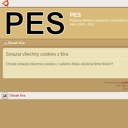
PES
Podpora efektivní spolupráce biomedicín
sféry 2009 - 2012
Obsah fóra
Smazat všechny cookies z fóra
Chcete smazat všechna cookies z vašeho disku uložená tímto fórem?
Powered by
php
Pro Ubun
Čes
Obsah fóra