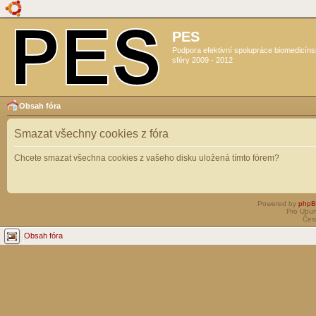
PES
Podpora efektivní spolupráce biomedicín
sféry 2009 - 2012
Obsah fóra
Smazat všechny cookies z fóra
Chcete smazat všechna cookies z vašeho disku uložená tímto fórem?
Powered by
php
Pro Ubun
Čes
Obsah fóra