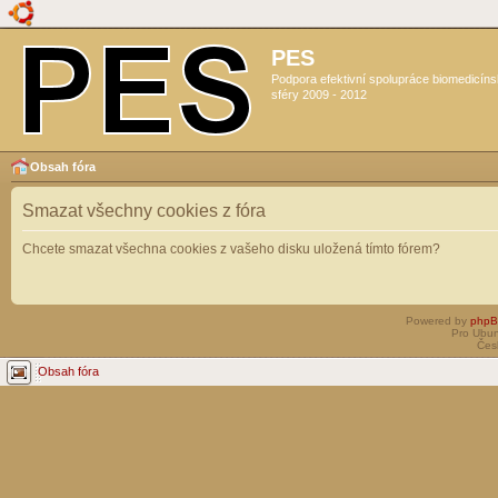
PES
Podpora efektivní spolupráce biomedicín
sféry 2009 - 2012
Obsah fóra
Smazat všechny cookies z fóra
Chcete smazat všechna cookies z vašeho disku uložená tímto fórem?
Powered by
php
Pro Ubun
Čes
Obsah fóra