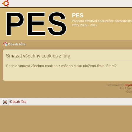
PES
Podpora efektivní spolupráce biomedicín
sféry 2009 - 2012
Obsah fóra
Smazat všechny cookies z fóra
Chcete smazat všechna cookies z vašeho disku uložená tímto fórem?
Powered by
php
Pro Ubun
Čes
Obsah fóra