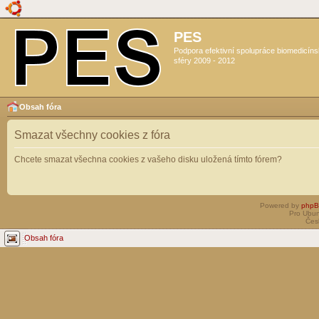
PES
Podpora efektivní spolupráce biomedicín
sféry 2009 - 2012
Obsah fóra
Smazat všechny cookies z fóra
Chcete smazat všechna cookies z vašeho disku uložená tímto fórem?
Powered by
php
Pro Ubun
Čes
Obsah fóra