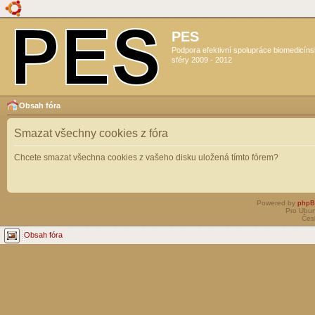
PES
Podpora efektivní spolupráce biomedicín
sféry 2009 - 2012
Obsah fóra
Smazat všechny cookies z fóra
Chcete smazat všechna cookies z vašeho disku uložená tímto fórem?
Powered by
php
Pro Ubun
Čes
Obsah fóra