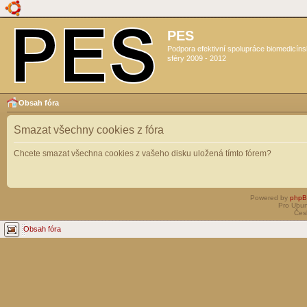
PES
Podpora efektivní spolupráce biomedicín
sféry 2009 - 2012
Obsah fóra
Smazat všechny cookies z fóra
Chcete smazat všechna cookies z vašeho disku uložená tímto fórem?
Powered by
php
Pro Ubun
Čes
Obsah fóra