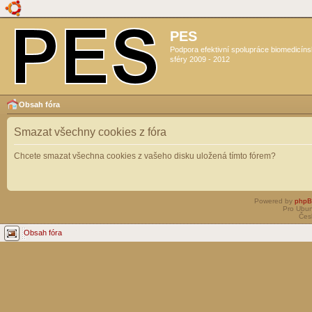
PES
Podpora efektivní spolupráce biomedicín
sféry 2009 - 2012
Obsah fóra
Smazat všechny cookies z fóra
Chcete smazat všechna cookies z vašeho disku uložená tímto fórem?
Powered by
php
Pro Ubun
Čes
Obsah fóra