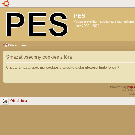
PES
Podpora efektivní spolupráce biomedicín
sféry 2009 - 2012
Obsah fóra
Smazat všechny cookies z fóra
Chcete smazat všechna cookies z vašeho disku uložená tímto fórem?
Powered by
php
Pro Ubun
Čes
Obsah fóra