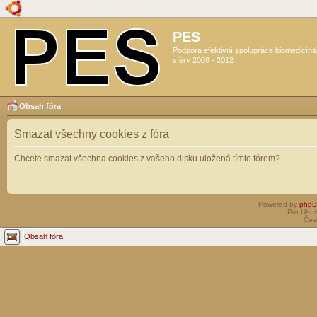
PES
Podpora efektivní spolupráce biomedicín
sféry 2009 - 2012
Obsah fóra
Smazat všechny cookies z fóra
Chcete smazat všechna cookies z vašeho disku uložená tímto fórem?
Powered by
php
Pro Ubun
Čes
Obsah fóra