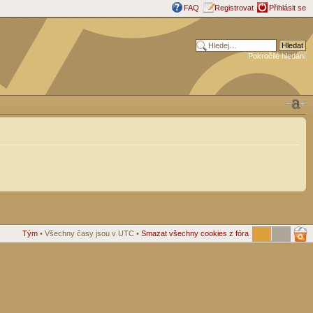
FAQ
Registrovat
Přihlásit se
Pokročilé hledání
Tým
• Všechny časy jsou v UTC •
Smazat všechny cookies z fóra