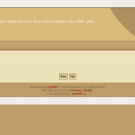
kých oborů MU a VUT Brno s účastí aplikační sféry 2009 - 2012
Powered by
phpBB
® Forum Software © phpBB Group
Pro Ubuntu style by
Ishimaru Design
Český překlad –
phpBB.cz