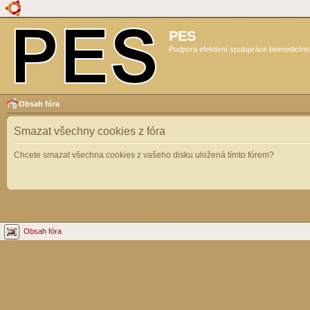
PES
Podpora efektivní spolupráce biomedicíns
Obsah fóra
Smazat všechny cookies z fóra
Chcete smazat všechna cookies z vašeho disku uložená tímto fórem?
Obsah fóra