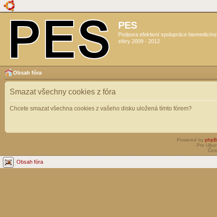
PES
Podpora efektivní spolupráce biomedicín
sféry 2009 - 2012
Obsah fóra
Smazat všechny cookies z fóra
Chcete smazat všechna cookies z vašeho disku uložená tímto fórem?
Powered by
php
Pro Ubun
Čes
Obsah fóra