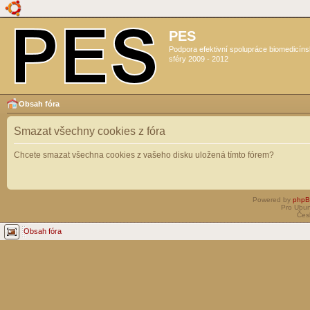
PES
Podpora efektivní spolupráce biomedicín
sféry 2009 - 2012
Obsah fóra
Smazat všechny cookies z fóra
Chcete smazat všechna cookies z vašeho disku uložená tímto fórem?
Powered by
php
Pro Ubun
Čes
Obsah fóra