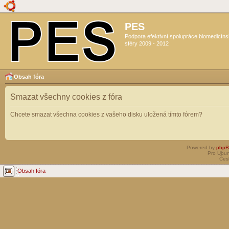
PES
Podpora efektivní spolupráce biomedicín
sféry 2009 - 2012
Obsah fóra
Smazat všechny cookies z fóra
Chcete smazat všechna cookies z vašeho disku uložená tímto fórem?
Powered by
php
Pro Ubun
Čes
Obsah fóra