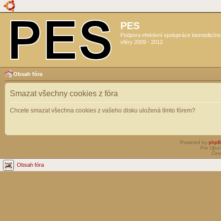
PES
Podpora efektivní spolupráce biomedicín
sféry 2009 - 2012
Obsah fóra
Smazat všechny cookies z fóra
Chcete smazat všechna cookies z vašeho disku uložená tímto fórem?
Powered by
php
Pro Ubun
Čes
Obsah fóra