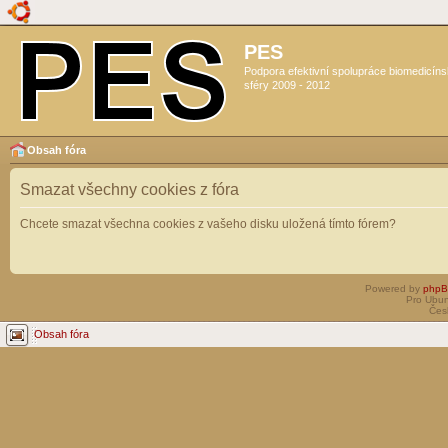
PES
Podpora efektivní spolupráce biomedicín
sféry 2009 - 2012
Obsah fóra
Smazat všechny cookies z fóra
Chcete smazat všechna cookies z vašeho disku uložená tímto fórem?
Powered by
php
Pro Ubun
Čes
Obsah fóra