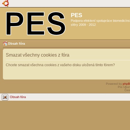
PES
Podpora efektivní spolupráce biomedicín
sféry 2009 - 2012
Obsah fóra
Smazat všechny cookies z fóra
Chcete smazat všechna cookies z vašeho disku uložená tímto fórem?
Powered by
php
Pro Ubun
Čes
Obsah fóra