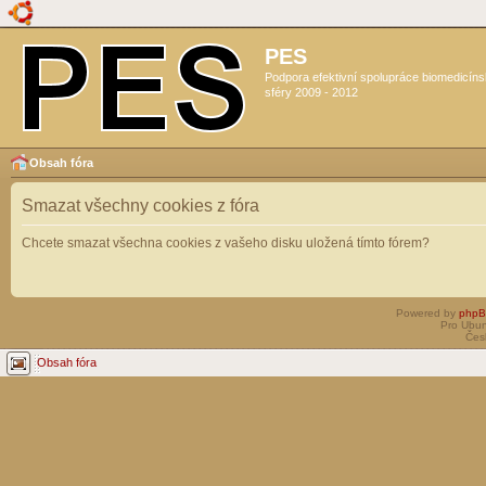
PES
Podpora efektivní spolupráce biomedicín
sféry 2009 - 2012
Obsah fóra
Smazat všechny cookies z fóra
Chcete smazat všechna cookies z vašeho disku uložená tímto fórem?
Powered by
php
Pro Ubun
Čes
Obsah fóra