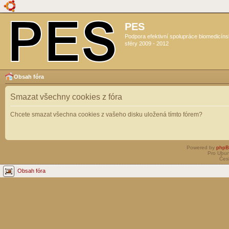
PES
Podpora efektivní spolupráce biomedicín
sféry 2009 - 2012
Obsah fóra
Smazat všechny cookies z fóra
Chcete smazat všechna cookies z vašeho disku uložená tímto fórem?
Powered by
php
Pro Ubun
Čes
Obsah fóra