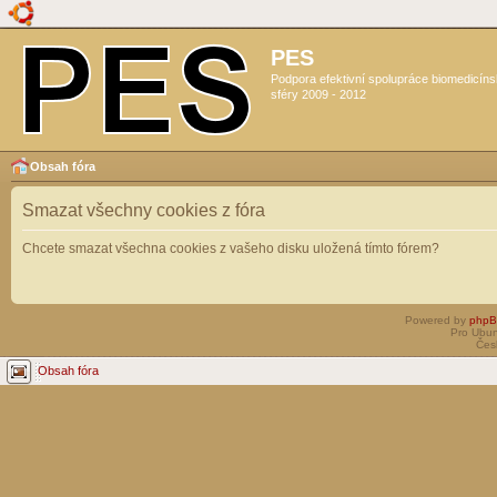
PES
Podpora efektivní spolupráce biomedicín
sféry 2009 - 2012
Obsah fóra
Smazat všechny cookies z fóra
Chcete smazat všechna cookies z vašeho disku uložená tímto fórem?
Powered by
php
Pro Ubun
Čes
Obsah fóra